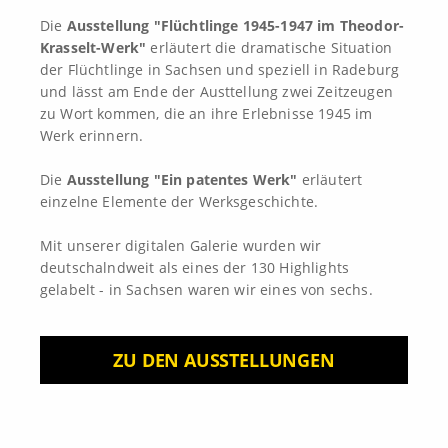
Die
Ausstellung "Flüchtlinge 1945-1947 im Theodor-
Mehr erfahren
Krasselt-Werk"
erläutert die dramatische Situation
der Flüchtlinge in Sachsen und speziell in Radeburg
und lässt am Ende der Austtellung zwei Zeitzeugen
zu Wort kommen, die an ihre Erlebnisse 1945 im
Werk erinnern.
Die
Ausstellung "Ein patentes Werk"
erläutert
einzelne Elemente der Werksgeschichte.
Mit unserer digitalen Galerie wurden wir
deutschalndweit als eines der 130 Highlights
gelabelt - in Sachsen waren wir eines von sechs.
ZU DEN AUSSTELLUNGEN
Impressum
Datenschutz