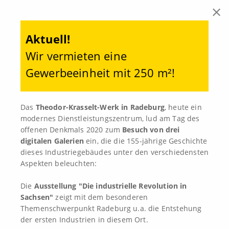
Aktuell!
HOME
Wir vermieten eine
Gewerbeeinheit mit 250 m²!
DAS WERK
LAGE
Das
Theodor-Krasselt-Werk in Radeburg
, heute ein
KAPAZITÄTEN
modernes Dienstleistungszentrum, lud am Tag des
offenen Denkmals 2020 zum
Besuch von drei
COWORKING
digitalen Galerien
ein, die die 155-jährige Geschichte
dieses Industriegebäudes unter den verschiedensten
BUSINESS MAP
Aspekten beleuchten:
NACHHALTIGKEIT
Die
Ausstellung "Die industrielle Revolution in
Sachsen"
zeigt mit dem besonderen
KONTAKT
DAS WERK
Themenschwerpunkt Radeburg u.a. die Entstehung
der ersten Industrien in diesem Ort.